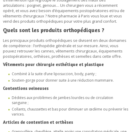
d’intervention qui regroupe le soulagement des maux des
articulations : poignet, genoux… Un chirurgien vous a récemment
opéré, et vous avez besoin d’équipements postopératoires et/ou de
vêtements chirurgicaux ? Notre pharmacie à Paris vous loue et vous
vend des produits orthopédiques pour votre plus grand confort.
Quels sont les produits orthopédiques ?
Les principaux produits orthopédiques se divisent en deux domaines
de compétence : l’orthopédie générale et sur-mesure. Ainsi, vous
pouvez retrouver les cannes, vêtements chirurgicaux, équipements
postopératoires, orthèses, prothèses et semelles dans cette offre.
Vêtements pour chirurgie esthétique et plastique
Combiné à la suite d’une liposuccion, body, panty ;
Soutien-gorge pour donner suite à une réduction mammaire.
Contentions veineuses
Dédiées aux problèmes de jambes lourdes ou de circulation
sanguine ;
Collants, chaussettes et bas pour diminuer un œdème ou prévenir les
varices.
Articles de contention et orthèses
Grenouillère, chevillière, attelle après une consultation médicale, une