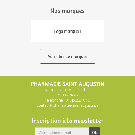
Nos marques
v
Voir plus de marques
PHARMACIE SAINT AUGUSTIN
61 Boulevard Malesherbes
75008 PARIS
Téléphone : 01.45.22.16.15
contact@pharmacie-saintaugustin.fr
Inscription à la newsletter