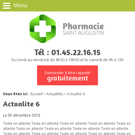
Menu
Tél : 01.45.22.16.15
Du lundi au vendredi de 8h30 à 19h30 et le samedi de 9h à 13h
Demander à être rappelé
gratuitement
Vous êtes ici :
Accueil
>
Actualités
> Actualite 6
Actualite 6
Le 05 décembre 2016
Texte en attente Texte en attente Texte en attente Texte en attente Texte en
attente Texte en attente Texte en attente Texte en attente Texte en attente
Texte en attente Texte en attente Texte en attente Texte en attente Texte en